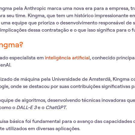
ingma
pela Anthropic marca uma nova era para a empresa, t
a seu time. Kingma, que tem um histórico impressionante em
a uma equipe que prioriza o desenvolvimento responsável de s
 implicações dessa contratação e o que isso significa para o f
ingma?
ado especialista em
inteligência artificial
, conhecido princip
enAI.
dizado de máquina
pela Universidade de Amsterdã, Kingma c
le, onde se destacou por suas contribuições significativas 
 equipe de algoritmos, desenvolvendo técnicas inovadoras qu
 como o
DALL-E 3
e o
ChatGPT
.
isa básica foi fundamental para o avanço das capacidades d
 utilizados em diversas aplicações.