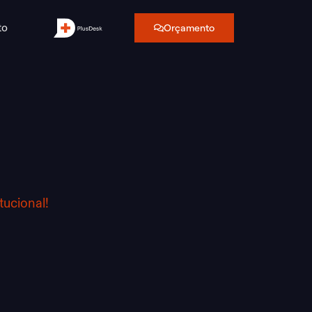
to
Orçamento
tucional!