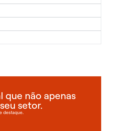
al que não apenas
seu setor.
e destaque.