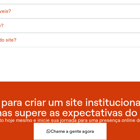
veis?
e?
o site?
para criar um site institucion
as supere as expectativas do 
to hoje mesmo e inicie sua jornada para uma presença online d
Chame a gente agora