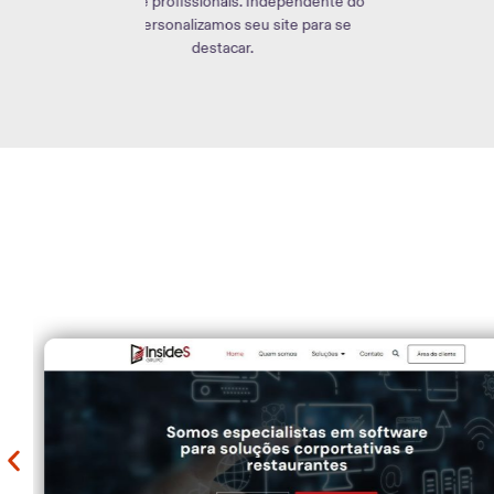
ependente do
positiva online.
ite para se