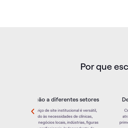
Por que esc
es setores
Design profissional e atraente
nal é versátil,
Criamos sites com designs profissionais e
e clínicas,
atraentes que cativam os visitantes desde o
ústrias, figuras
primeiro acesso. Transmita uma imagem forte