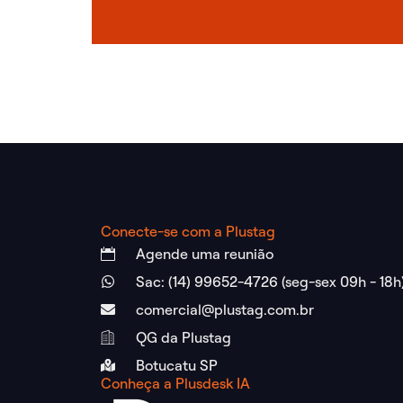
Conecte-se com a Plustag
Agende uma reunião
Sac: (14) 99652-4726 (seg-sex 09h - 18h
comercial@plustag.com.br
QG da Plustag
Botucatu SP
Conheça a Plusdesk IA