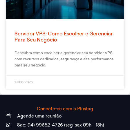
Servidor VPS: Como Escolher e Gerenciar
Para Seu Negócio
Descubra como escolher e gerenciar seu servidor VPS
com recursos dedicados, segurança e alta performance
para seu negócio.
19/06/2026
Conecte-se com a Plustag
Agende uma reunião
Sac: (14) 99652-4726 (seg-sex 09h - 18h)