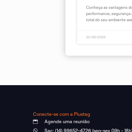
Conheça as vantagens do 
performance, segurança 
total do seu ambiente we
22/06/2026
Conecte-se com a Plustag
Agende uma reunião
Sac: (14) 99652-4726 (seg-sex 09h - 18h