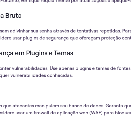
 Portanto,
verifique regularmente por atualizações
e aplique-a
ça Bruta
sam adivinhar sua senha através de tentativas repetidas. Para
idere usar plugins de segurança que ofereçam proteção cont
rança em Plugins e Temas
onter vulnerabilidades. Use apenas
plugins e temas de fontes
quer vulnerabilidades conhecidas.
m que atacantes manipulem seu banco de dados. Garanta que
sidere usar um firewall de aplicação web (WAF)
para bloquea