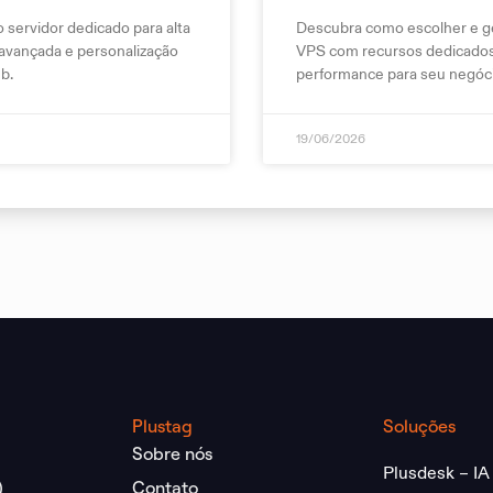
servidor dedicado para alta
Descubra como escolher e ge
avançada e personalização
VPS com recursos dedicados,
b.
performance para seu negóci
19/06/2026
Plustag
Soluções
Sobre nós
Plusdesk – IA
)
Contato