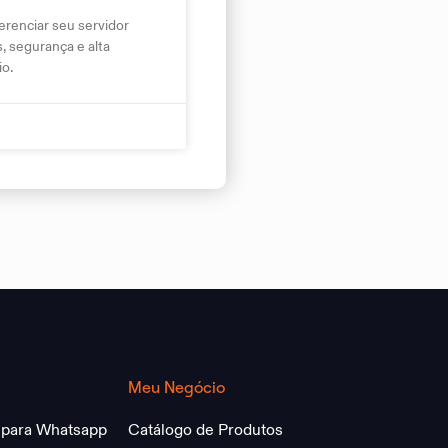
renciar seu servidor
 segurança e alta
o.
Meu Negócio
 para Whatsapp
Catálogo de Produtos