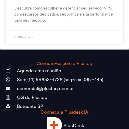
Descubra como escolher e gerenciar seu servidor VPS
com recursos dedicados, segurança e alta performance
para seu negócio.
19/06/2026
Conecte-se com a Plustag
Agende uma reunião
Sac: (14) 99652-4726 (seg-sex 09h - 18h)
comercial@plustag.com.br
QG da Plustag
Botucatu SP
Conheça a Plusdesk IA