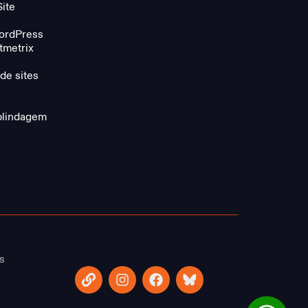
ite
ordPress
metrix
de sites
blindagem
s