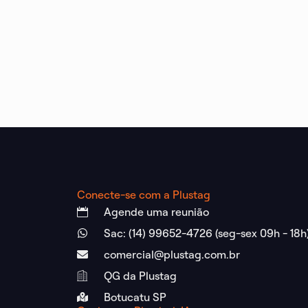
Conecte-se com a Plustag
Agende uma reunião
Sac: (14) 99652-4726 (seg-sex 09h - 18h
comercial@plustag.com.br
QG da Plustag
Botucatu SP